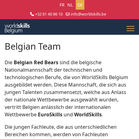
Sprache auswählen
FR
NL
DE
+32 81 40 86 10
info@worldskills.be
Lun - Jeu 8:30 - 17:00 | Ven 8:30 - 15:00
Belgian Team
Die
Belgian Red Bears
sind die belgische
Nationalmannschaft der technischen und
technologischen Berufe, die von WorldSkills Belgium
ausgebildet werden. Diese Mannschaft, die sich aus
jungen Talenten zusammensetzt, welche aus Anlass
der nationale Wettbewerbe ausgewählt wurden,
vertritt Belgien anlässlich der internationalen
Wettbewerbe
EuroSkills
und
WorldSkills
.
Die jungen Fachleute, die aus unterschiedlichen
Bereichen kommen, werden von Fachleuten