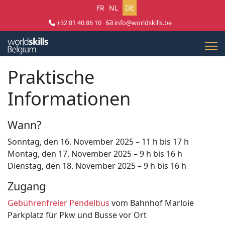
Sprache auswählen
FR
NL
DE
+32 81 40 86 10
info@worldskills.be
Lun - Jeu 8:30 - 17:00 | Ven 8:30 - 15:00
Praktische
Informationen
Wann?
Sonntag, den 16. November 2025 – 11 h bis 17 h
Montag, den 17. November 2025 – 9 h bis 16 h
Dienstag, den 18. November 2025 – 9 h bis 16 h
Zugang
Gebührenfreier Pendelbus
vom Bahnhof Marloie
Parkplatz für Pkw und Busse vor Ort