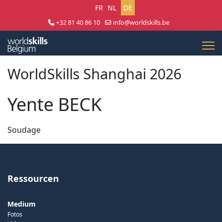
Sprache auswählen
FR
NL
DE
+32 81 40 86 10
info@worldskills.be
Lun - Jeu 8:30 - 17:00 | Ven 8:30 - 15:00
WorldSkills Shanghai 2026
Yente BECK
Soudage
Ressourcen
Medium
Fotos