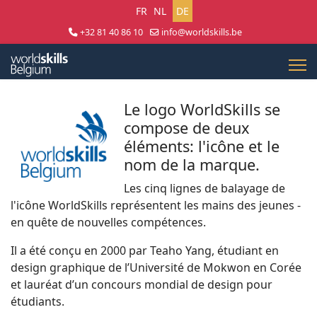
Sprache auswählen
FR
NL
DE
+32 81 40 86 10
info@worldskills.be
Lun - Jeu 8:30 - 17:00 | Ven 8:30 - 15:00
Le logo WorldSkills se
compose de deux
éléments: l'icône et le
nom de la marque.
Les cinq lignes de balayage de
l'icône WorldSkills représentent les mains des jeunes -
en quête de nouvelles compétences.
Il a été conçu en 2000 par Teaho Yang, étudiant en
design graphique de l’Université de Mokwon en Corée
et lauréat d’un concours mondial de design pour
étudiants.