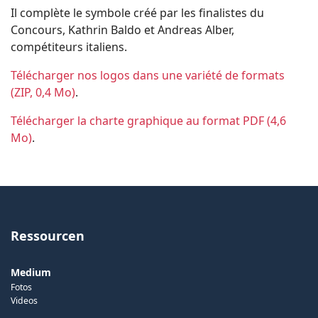
Il complète le symbole créé par les finalistes du
Concours, Kathrin Baldo et Andreas Alber,
compétiteurs italiens.
Télécharger nos logos dans une variété de formats
(ZIP, 0,4 Mo)
.
T
élécharger la charte graphique au format PDF (4,6
Mo)
.
Ressourcen
Medium
Fotos
Videos