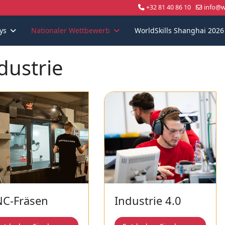
+32 81 40 86 10
info@wo
ys
Nationaler Wettbewerb
WorldSkills Shanghai 2026
dustrie
C-Fräsen
Industrie 4.0