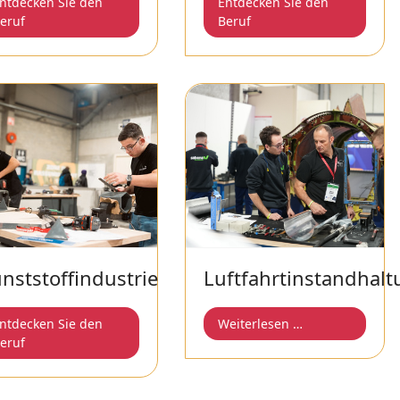
ntdecken Sie den
Entdecken Sie den
eruf
Beruf
nststoffindustrie
Luftfahrtinstandhal
ntdecken Sie den
Weiterlesen …
eruf