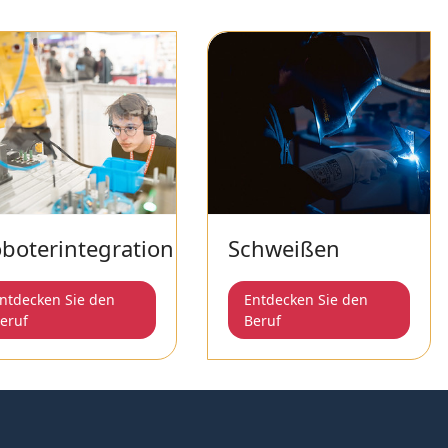
boterintegration
Schweißen
ntdecken Sie den
Entdecken Sie den
eruf
Beruf