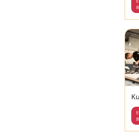
E
B
Ku
E
B