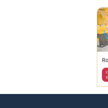
Ro
E
B