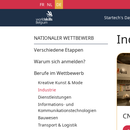
Sprache auswählen
FR
NL
DE
Startech's Da
In
NATIONALER WETTBEWERB
Verschiedene Etappen
Warum sich anmelden?
Berufe im Wettbewerb
Kreative Kunst & Mode
Industrie
Dienstleistungen
Informations- und
Kommunikationstechnologien
CN
Bauwesen
Transport & Logistik