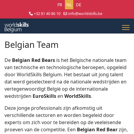
Selecteer uw taal
FR
NL
DE
+32 81 40 86 10
info@worldskills.be
Lun - Jeu 8:30 - 17:00 | Ven 8:30 - 15:00
Belgian Team
De
Belgian Red Bears
is het Belgische nationale team
van technische en technologische beroepen, opgeleid
door WorldSkills Belgium. Het bestaat uit jong talent
dat werd geselecteerd na de nationale wedstrijden en
vertegenwoordigt België op de internationale
wedstrijden
EuroSkills
en
WorldSkills
.
Deze jonge professionals zijn afkomstig uit
verschillende sectoren en worden begeleid door
experts om zich voor te bereiden op de veeleisende
proeven van de competitie. Een
Belgian Red Bear
zijn,