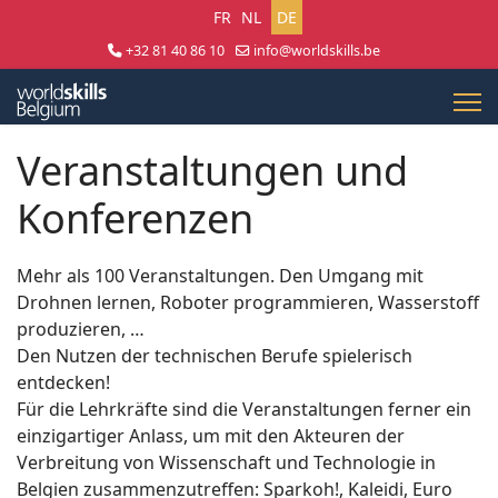
Sprache auswählen
FR
NL
DE
+32 81 40 86 10
info@worldskills.be
Lun - Jeu 8:30 - 17:00 | Ven 8:30 - 15:00
Veranstaltungen und
Konferenzen
Mehr als 100 Veranstaltungen. Den Umgang mit
Drohnen lernen, Roboter programmieren, Wasserstoff
produzieren, …
Den Nutzen der technischen Berufe spielerisch
entdecken!
Für die Lehrkräfte sind die Veranstaltungen ferner ein
einzigartiger Anlass, um mit den Akteuren der
Verbreitung von Wissenschaft und Technologie in
Belgien zusammenzutreffen: Sparkoh!, Kaleidi, Euro