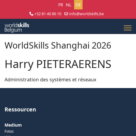
Sprache auswählen
FR
NL
DE
+32 81 40 86 10
info@worldskills.be
Lun - Jeu 8:30 - 17:00 | Ven 8:30 - 15:00
WorldSkills Shanghai 2026
Harry PIETERAERENS
Administration des systèmes et réseaux
Ressourcen
Medium
Fotos