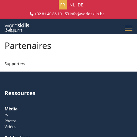
Sélectionnez votre langue
FR
NL
DE
+32 81 40 86 10
info@worldskills.be
Lun - Jeu 8:30 - 17:00 | Ven 8:30 - 15:00
Partenaires
Supporters
Ressources
Média
">
Photos
Vidéos