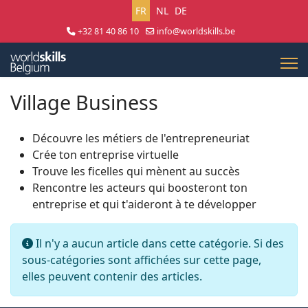
Sélectionnez votre langue
FR
NL
DE
+32 81 40 86 10
info@worldskills.be
Lun - Jeu 8:30 - 17:00 | Ven 8:30 - 15:00
Village Business
Découvre les métiers de l'entrepreneuriat
Crée ton entreprise virtuelle
Trouve les ficelles qui mènent au succès
Rencontre les acteurs qui boosteront ton
entreprise et qui t'aideront à te développer
Info
Il n'y a aucun article dans cette catégorie. Si des
sous-catégories sont affichées sur cette page,
elles peuvent contenir des articles.