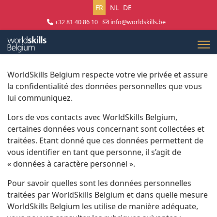
Sélectionnez votre langue
FR
NL
DE
+32 81 40 86 10
info@worldskills.be
Lun - Jeu 8:30 - 17:00 | Ven 8:30 - 15:00
WorldSkills Belgium respecte votre vie privée et assure
la confidentialité des données personnelles que vous
lui communiquez.
Lors de vos contacts avec WorldSkills Belgium,
certaines données vous concernant sont collectées et
traitées. Etant donné que ces données permettent de
vous identifier en tant que personne, il s’agit de
« données à caractère personnel ».
Pour savoir quelles sont les données personnelles
traitées par WorldSkills Belgium et dans quelle mesure
WorldSkills Belgium les utilise de manière adéquate,