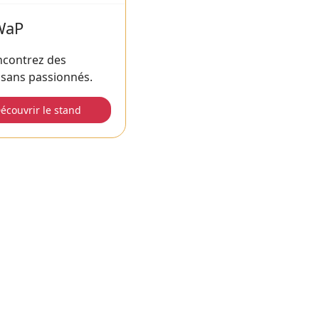
WaP
ncontrez des
isans passionnés.
écouvrir le stand