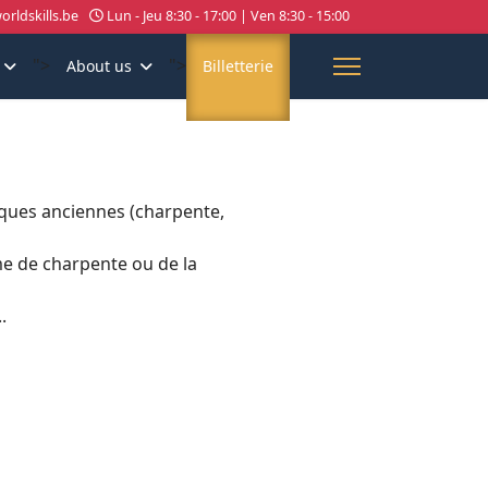
rldskills.be
Lun - Jeu 8:30 - 17:00 | Ven 8:30 - 15:00
">
">
About us
Billetterie
iques anciennes (charpente,
me de charpente ou de la
.