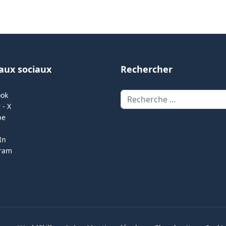
aux sociaux
Rechercher
Rechercher
ook
 - X
be
In
gram