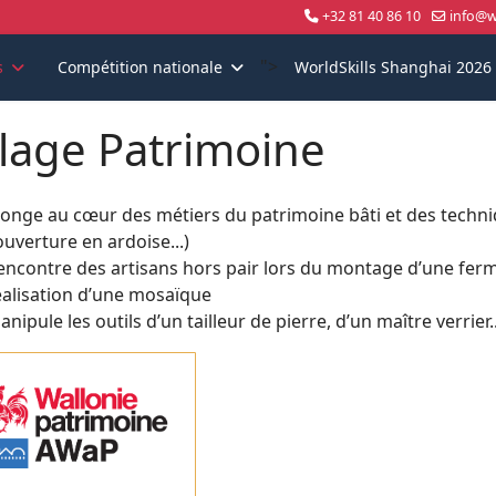
+32 81 40 86 10
info@wo
">
s
Compétition nationale
WorldSkills Shanghai 2026
llage Patrimoine
longe au cœur des métiers du patrimoine bâti et des techn
ouverture en ardoise...)
encontre des artisans hors pair lors du montage d’une fer
éalisation d’une mosaïque
nipule les outils d’un tailleur de pierre, d’un maître verrier..