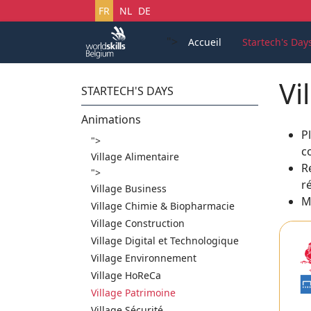
Sélectionnez votre langue
FR
NL
DE
">
Accueil
Startech's Day
Vi
STARTECH'S DAYS
Animations
P
">
c
Village Alimentaire
R
">
r
Village Business
Ma
Village Chimie & Biopharmacie
Village Construction
Village Digital et Technologique
Village Environnement
Village HoReCa
Village Patrimoine
Village Sécurité