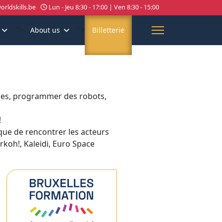
rldskills.be
Lun - Jeu 8:30 - 17:00 | Ven 8:30 - 15:00
">
">
About us
Billetterie
nes, programmer des robots,
!
que de rencontrer les acteurs
rkoh!, Kaleidi, Euro Space