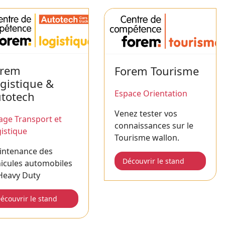
orem
Forem Tourisme
gistique &
Espace Orientation
totech
Venez tester vos
lage Transport et
connaissances sur le
istique
Tourisme wallon.
intenance des
Découvrir le stand
icules automobiles
 Heavy Duty
écouvrir le stand