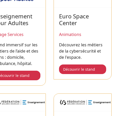
seignement
Euro Space
ur Adultes
Center
lage Services
Animations
nd immersif sur les
Découvrez les métiers
iers de l’aide et des
de la cybersécurité et
ns : domicile,
de l'espace.
ulance, hôpital.
Découvrir le stand
écouvrir le stand