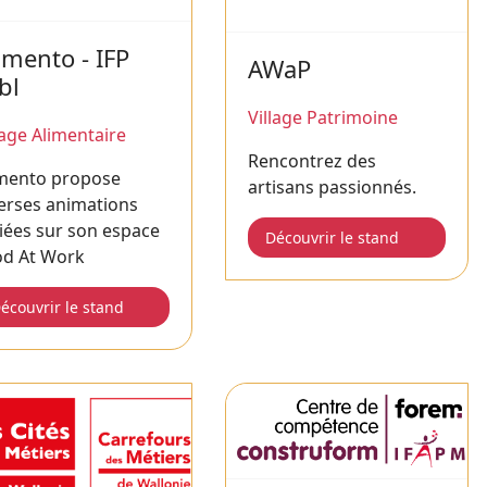
imento - IFP
AWaP
bl
Village Patrimoine
lage Alimentaire
Rencontrez des
imento propose
artisans passionnés.
erses animations
iées sur son espace
Découvrir le stand
od At Work
écouvrir le stand