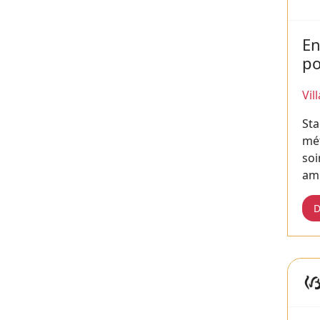
En
po
Vil
Sta
mét
soi
amb
D