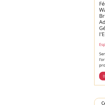
Fé
Wa
Br
Ad
Gé
l'
Esp
Sen
l'o
pro
D