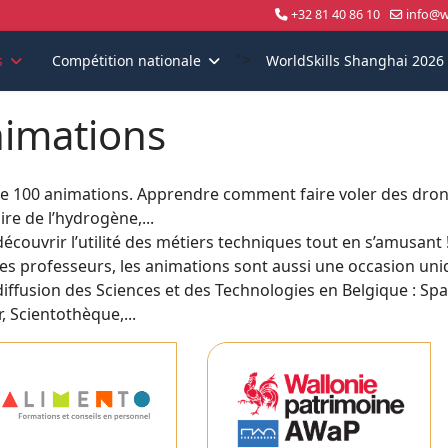
+32 81 40 86 10
info@wo
">
s
Compétition nationale
WorldSkills Shanghai 2026
imations
de 100 animations. Apprendre comment faire voler des dro
re de l’hydrogène,...
découvrir l’utilité des métiers techniques tout en s’amusant 
les professeurs, les animations sont aussi une occasion uni
diffusion des Sciences et des Technologies en Belgique : Spa
, Scientothèque,...