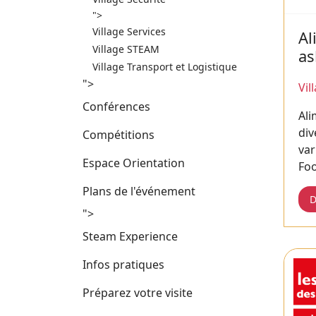
">
Village Services
Al
Village STEAM
as
Village Transport et Logistique
">
Vil
Conférences
Al
div
Compétitions
var
Espace Orientation
Fo
Plans de l'événement
D
">
Steam Experience
Infos pratiques
Préparez votre visite