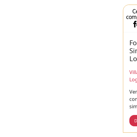
Fo
Si
Lo
Vil
Log
Ven
co
sim
D