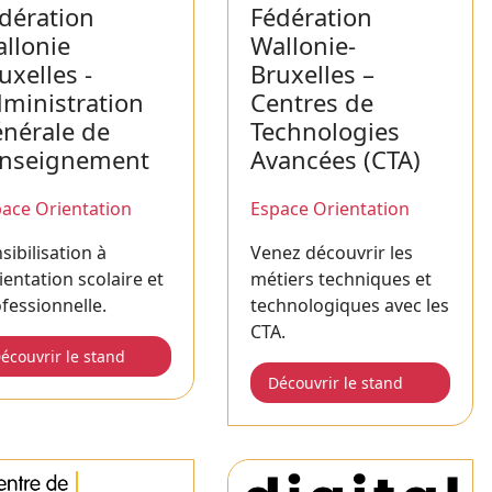
dération
Fédération
llonie
Wallonie-
uxelles -
Bruxelles –
ministration
Centres de
nérale de
Technologies
Enseignement
Avancées (CTA)
ace Orientation
Espace Orientation
sibilisation à
Venez découvrir les
rientation scolaire et
métiers techniques et
fessionnelle.
technologiques avec les
CTA.
écouvrir le stand
Découvrir le stand