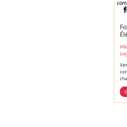
Fo
Él
Vil
Log
Ven
co
cha
D