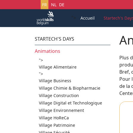
Sélectionnez votre langue
FR
NL
DE
">
Accueil
Startech's Day
An
STARTECH'S DAYS
Animations
Plus 
">
produi
Village Alimentaire
Bref, 
">
Pour 
Village Business
de la 
Village Chimie & Biopharmacie
Center
Village Construction
Village Digital et Technologique
Village Environnement
Village HoReCa
Village Patrimoine
Village Sécurité