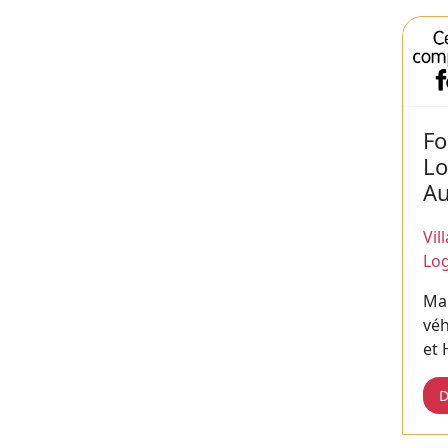
F
Lo
Au
Vil
Log
Ma
véh
et
D