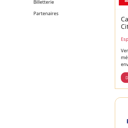
Billetterie
Partenaires
Ca
Ci
Esp
Ven
mét
en
D