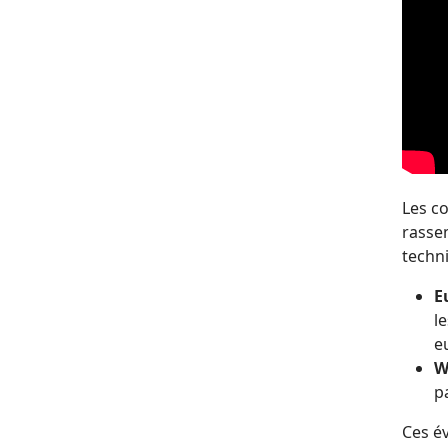
Les c
rasse
techn
E
l
e
W
p
Ces é