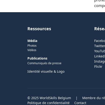
compét
Ressources
Rése
Média
Faceb
Photos
Twitter
Vidéos
YouTu
Linked
Publications
Insta
Communiqués de presse
Flickr
Identité visuelle & Logo
© 2025 WorldSkills Belgium
|
Membre du rés
Politique de confidentialité
Contact