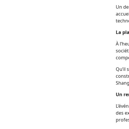
Un de
accuei
techn
La pl
À l’h
sociét
compé
Qu’il 
constr
Shang
Un re
L’évén
des e
profe