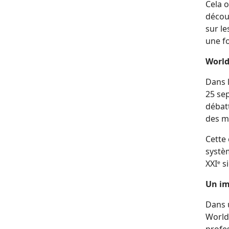
Cela o
décou
sur le
une fo
World
Dans l
25 se
débat
des m
Cette
systè
XXIᵉ s
Un im
Dans u
WorldS
profes