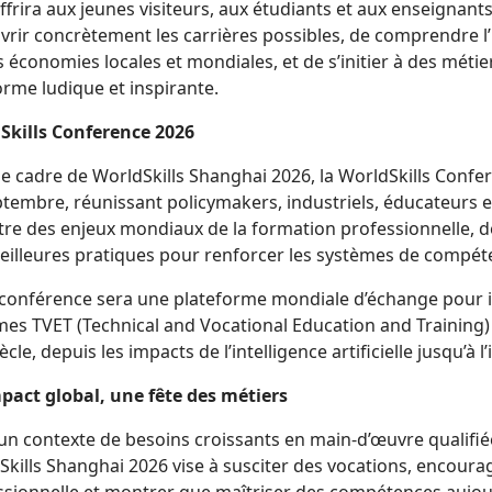
ffrira aux jeunes visiteurs, aux étudiants et aux enseignan
vrir concrètement les carrières possibles, de comprendre 
s économies locales et mondiales, et de s’initier à des métie
rme ludique et inspirante.
Skills Conference 2026
e cadre de WorldSkills Shanghai 2026, la WorldSkills Confe
ptembre, réunissant policymakers, industriels, éducateurs e
tre des enjeux mondiaux de la formation professionnelle, d
eilleures pratiques pour renforcer les systèmes de compét
 conférence sera une plateforme mondiale d’échange pour
mes TVET (Technical and Vocational Education and Training
iècle, depuis les impacts de l’intelligence artificielle jusqu’à l’
pact global, une fête des métiers
n contexte de besoins croissants en main-d’œuvre qualifiée
kills Shanghai 2026 vise à susciter des vocations, encoura
sionnelle et montrer que maîtriser des compétences aujourd