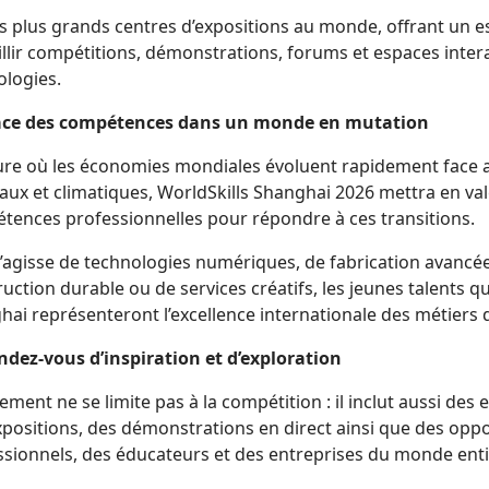
s plus grands centres d’expositions au monde, offrant un 
llir compétitions, démonstrations, forums et espaces intera
ologies.
ace des compétences dans un monde en mutation
eure où les économies mondiales évoluent rapidement face a
aux et climatiques, WorldSkills Shanghai 2026 mettra en va
tences professionnelles pour répondre à ces transitions.
s’agisse de technologies numériques, de fabrication avancée
uction durable ou de services créatifs, les jeunes talents q
hai représenteront l’excellence internationale des métiers
ndez-vous d’inspiration et d’exploration
ement ne se limite pas à la compétition : il inclut aussi des es
xpositions, des démonstrations en direct ainsi que des opp
ssionnels, des éducateurs et des entreprises du monde enti