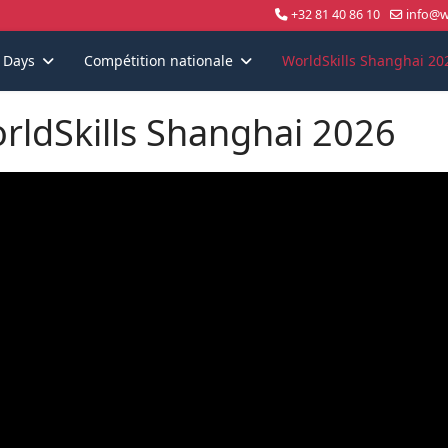
+32 81 40 86 10
info@wo
s Days
Compétition nationale
WorldSkills Shanghai 20
rldSkills Shanghai 2026