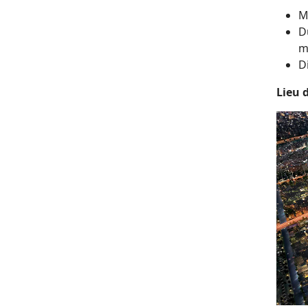
M
D
m
D
Lieu 