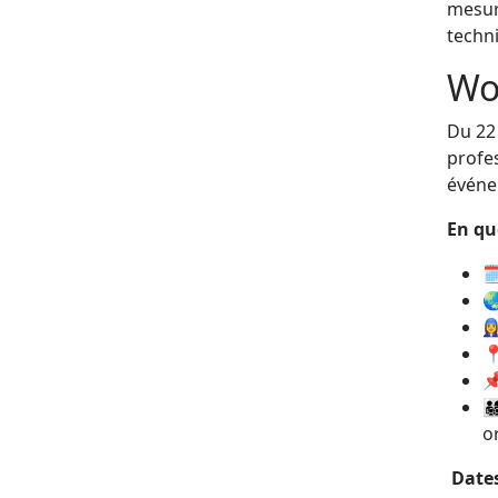
mesur
techn
Wo
Du 22
profes
événem
En qu





👨
o
Dates