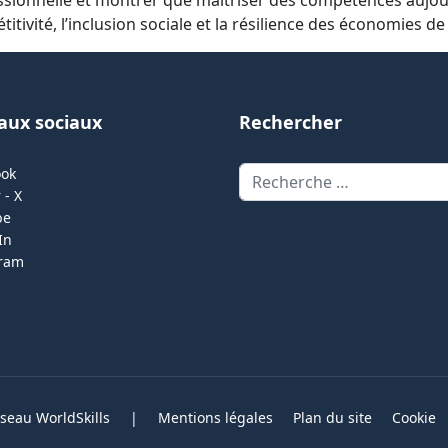
itivité, l’inclusion sociale et la résilience des économies d
aux sociaux
Rechercher
Rechercher
ook
 - X
be
In
gram
eau WorldSkills
|
Mentions légales
Plan du site
Cookie