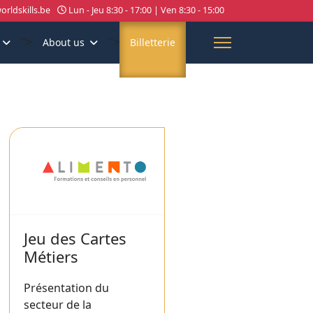
rldskills.be
Lun - Jeu 8:30 - 17:00 | Ven 8:30 - 15:00
">
">
About us
Billetterie
Jeu des Cartes
Métiers
Présentation du
secteur de la