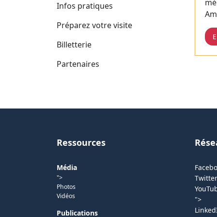
méd
Infos pratiques
Am
Préparez votre visite
E
Billetterie
Partenaires
Ressources
Rése
Média
Faceb
">
Twitter
Photos
YouTu
Vidéos
">
Linked
Publications