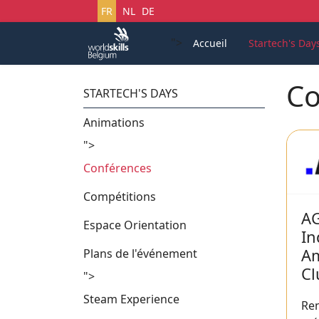
Sélectionnez votre langue
FR
NL
DE
">
Accueil
Startech's Day
Co
STARTECH'S DAYS
Animations
">
Conférences
Compétitions
A
Espace Orientation
In
A
Plans de l'événement
Cl
">
Steam Experience
Ren