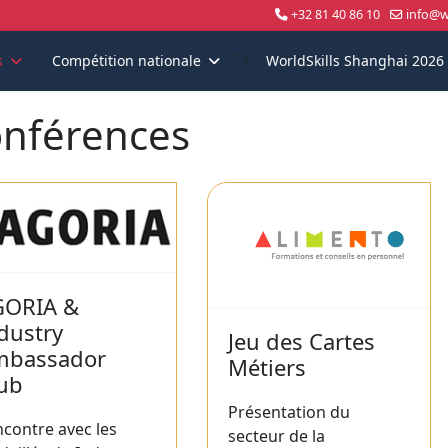
+32 81 40 86 10
info@wo
">
s
Compétition nationale
WorldSkills Shanghai 2026
nférences
GORIA &
dustry
Jeu des Cartes
mbassador
Métiers
ub
Présentation du
contre avec les
secteur de la