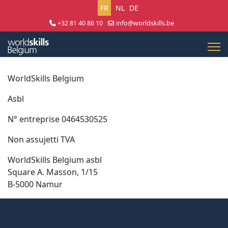
Sélectionnez votre langue
FR
NL
DE
+32 81 40 86 10
info@worldskills.be
Lun - Jeu 8:30 - 17:00 | Ven 8:30 - 15:00
WorldSkills Belgium
Asbl
N° entreprise 0464530525
Non assujetti TVA
WorldSkills Belgium asbl
Square A. Masson, 1/15
B-5000 Namur