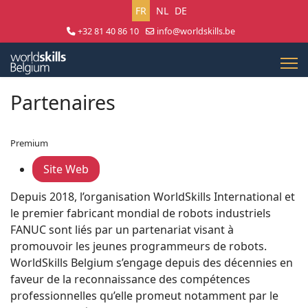
Sélectionnez votre langue
FR
NL
DE
+32 81 40 86 10
info@worldskills.be
Lun - Jeu 8:30 - 17:00 | Ven 8:30 - 15:00
Partenaires
Premium
Site Web
Depuis 2018, l’organisation WorldSkills International et
le premier fabricant mondial de robots industriels
FANUC sont liés par un partenariat visant à
promouvoir les jeunes programmeurs de robots.
WorldSkills Belgium s’engage depuis des décennies en
faveur de la reconnaissance des compétences
professionnelles qu’elle promeut notamment par le