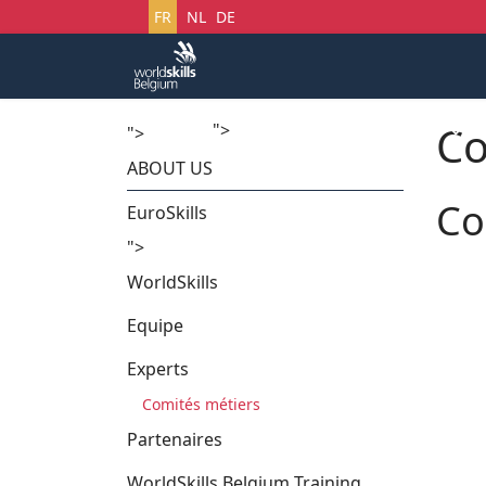
Sélectionnez votre langue
FR
NL
DE
Co
">
Accueil
Startech's Days
">
ABOUT US
Co
EuroSkills
">
WorldSkills
Equipe
Experts
Comités métiers
Partenaires
WorldSkills Belgium Training