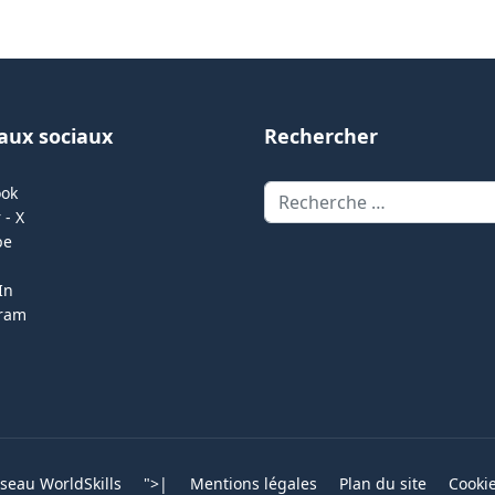
aux sociaux
Rechercher
Rechercher
ook
 - X
be
In
gram
eau WorldSkills
">
|
Mentions légales
Plan du site
Cooki