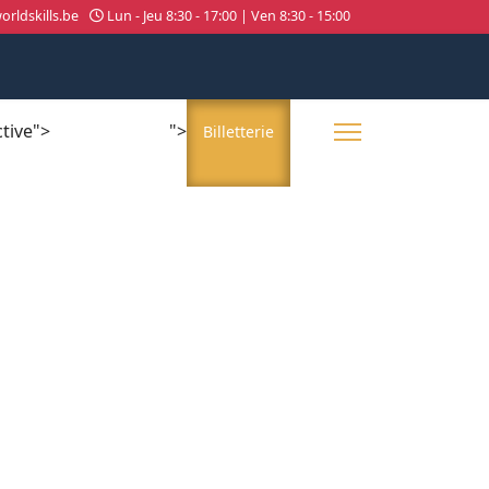
rldskills.be
Lun - Jeu 8:30 - 17:00 | Ven 8:30 - 15:00
ctive">
">
About us
Billetterie