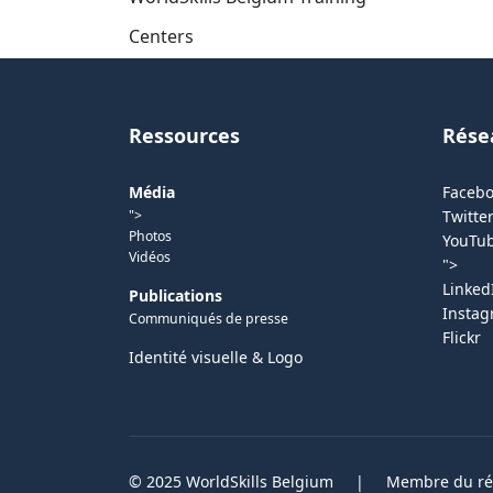
Centers
Ressources
Rése
Média
Faceb
">
Twitter
Photos
YouTu
Vidéos
">
Linked
Publications
Insta
Communiqués de presse
Flickr
Identité visuelle & Logo
© 2025 WorldSkills Belgium
|
Membre du rés