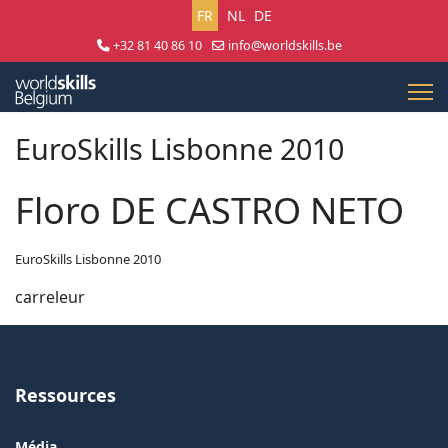
Sélectionnez votre langue
FR
NL
DE
+32 81 40 86 10
info@worldskills.be
Lun - Jeu 8:30 - 17:00 | Ven 8:30 - 15:00
EuroSkills Lisbonne 2010
Floro DE CASTRO NETO
EuroSkills Lisbonne 2010
carreleur
Ressources
Média