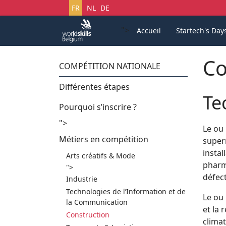
Sélectionnez votre langue
FR
NL
DE
">
Accueil
Startech's Day
Co
COMPÉTITION NATIONALE
Différentes étapes
Te
Pourquoi s’inscrire ?
">
Le ou 
Métiers en compétition
super
instal
Arts créatifs & Mode
pharma
">
défec
Industrie
Technologies de l’Information et de
Le ou 
la Communication
et la 
Construction
climat