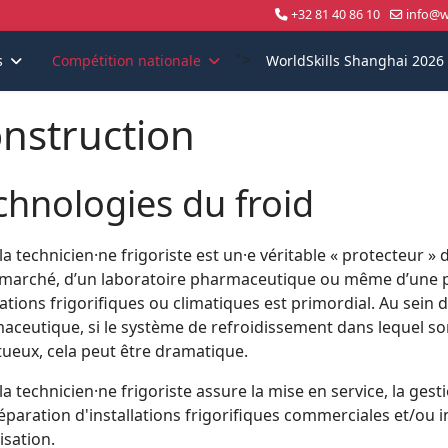
+32 81 40 86 10
info@wo
">
s
Compétition nationale
WorldSkills Shanghai 2026
nstruction
chnologies du froid
la technicien·ne frigoriste est un·e véritable « protecteur » d
marché, d’un laboratoire pharmaceutique ou même d’une pat
lations frigorifiques ou climatiques est primordial. Au sein 
ceutique, si le système de refroidissement dans lequel son
tueux, cela peut être dramatique.
la technicien·ne frigoriste assure la mise en service, la ge
réparation d'installations frigorifiques commerciales et/ou in
isation.