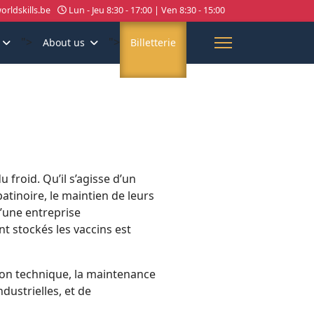
rldskills.be
Lun - Jeu 8:30 - 17:00 | Ven 8:30 - 15:00
">
">
About us
Billetterie
u froid. Qu’il s’agisse d’un
inoire, le maintien de leurs
d’une entreprise
t stockés les vaccins est
stion technique, la maintenance
dustrielles, et de