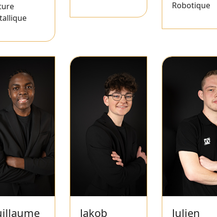
Robotique
ture
allique
illaume
Jakob
Julien