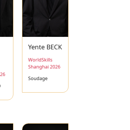
Yente BECK
WorldSkills
Shanghai 2026
026
Soudage
0