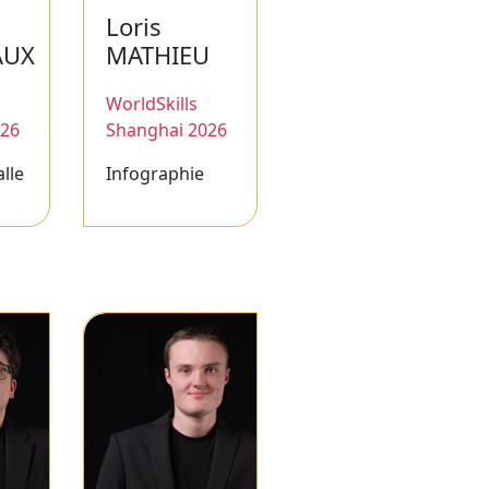
Loris
AUX
MATHIEU
WorldSkills
026
Shanghai 2026
alle
Infographie