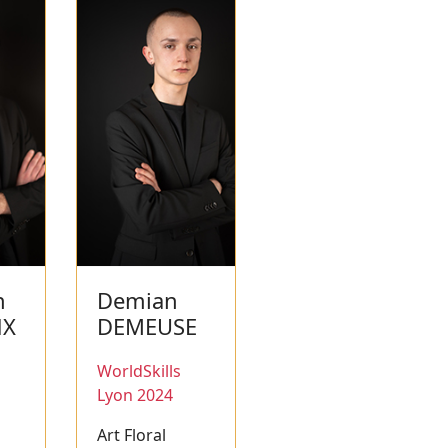
n
Demian
NX
DEMEUSE
WorldSkills
Lyon 2024
Art Floral