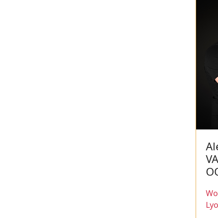
Al
V
O
Wor
Ly