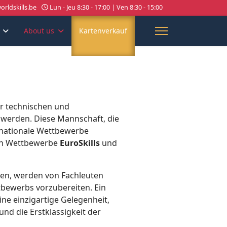
rldskills.be
Lun - Jeu 8:30 - 17:00 | Ven 8:30 - 15:00
About us
Kartenverkauf
er technischen und
 werden. Diese Mannschaft, die
 nationale Wettbewerbe
alen Wettbewerbe
EuroSkills
und
men, werden von Fachleuten
tbewerbs vorzubereiten. Ein
ine einzigartige Gelegenheit,
nd die Erstklassigkeit der