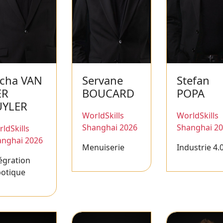
cha VAN
Servane
Stefan
ER
BOUCARD
POPA
UYLER
WorldSkills
WorldSkills
Shanghai 2026
Shanghai 2
ldSkills
anghai 2026
Menuiserie
Industrie 4.
égration
botique