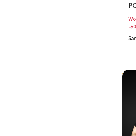
P
Wor
Ly
San