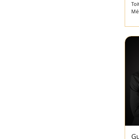
Toi
Mét
Gu