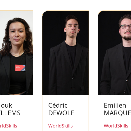
nouk
Cédric
Emilien
ILLEMS
DEWOLF
MARQUE
ldSkills
WorldSkills
WorldSkills