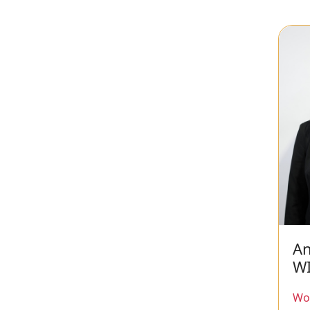
A
W
Wor