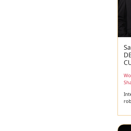
Sa
D
C
Wor
Sh
Int
ro