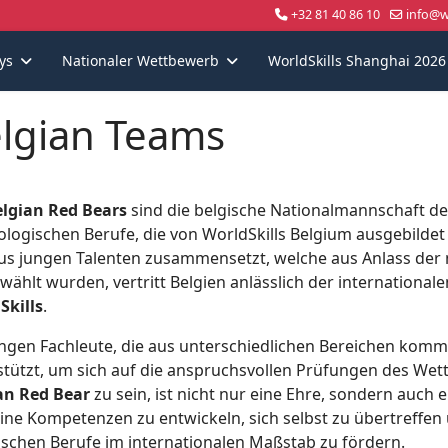
+32 81 40 86 10
info@wo
ys
Nationaler Wettbewerb
WorldSkills Shanghai 2026
lgian Teams
lgian Red Bears
sind die belgische Nationalmannschaft d
ologischen Berufe, die von WorldSkills Belgium ausgebildet
aus jungen Talenten zusammensetzt, welche aus Anlass der
wählt wurden, vertritt Belgien anlässlich der internation
Skills
.
ungen Fachleute, die aus unterschiedlichen Bereichen kom
stützt, um sich auf die anspruchsvollen Prüfungen des Wet
an Red Bear
zu sein, ist nicht nur eine Ehre, sondern auch e
ine Kompetenzen zu entwickeln, sich selbst zu übertreffen u
ischen Berufe im internationalen Maßstab zu fördern.