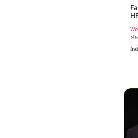
Fa
H
Wor
Sh
Ind