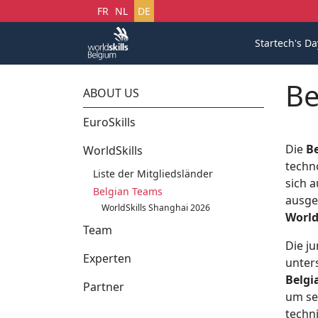
Sprache auswählen
FR
NL
DE
Startech's Da
Be
ABOUT US
EuroSkills
Die
Be
WorldSkills
techn
Liste der Mitgliedsländer
sich 
Belgian Teams
ausge
WorldSkills Shanghai 2026
World
Team
Die j
Experten
unter
Belgi
Partner
um se
techn