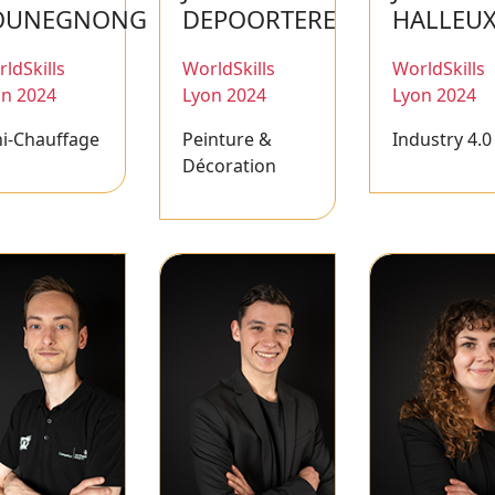
OUNEGNONG
DEPOORTERE
HALLEU
ldSkills
WorldSkills
WorldSkills
on 2024
Lyon 2024
Lyon 2024
i-Chauffage
Peinture &
Industry 4.0
Décoration