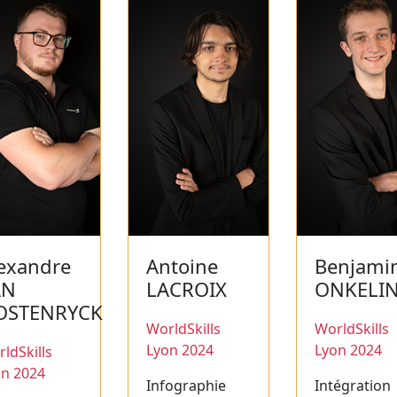
exandre
Antoine
Benjami
AN
LACROIX
ONKELI
OSTENRYCK
WorldSkills
WorldSkills
Lyon 2024
Lyon 2024
ldSkills
on 2024
Infographie
Intégration