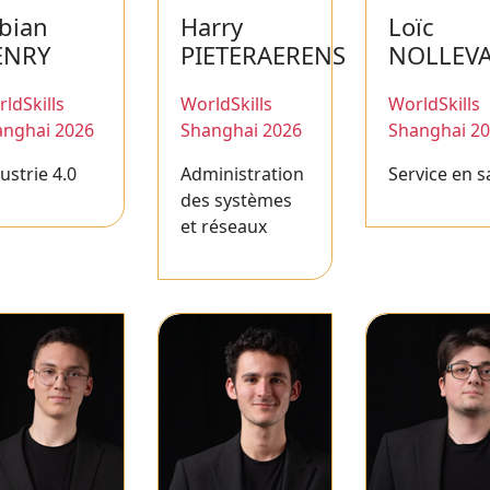
bian
Harry
Loïc
ENRY
PIETERAERENS
NOLLEV
ldSkills
WorldSkills
WorldSkills
anghai 2026
Shanghai 2026
Shanghai 2
ustrie 4.0
Administration
Service en s
des systèmes
et réseaux