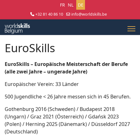
Sprache auswählen
FR
NL
DE
+32 81 40 86 10
info@worldskills.be
Lun - Jeu 8:30 - 17:00 | Ven 8:30 - 15:00
EuroSkills
EuroSkills – Europäische Meisterschaft der Berufe
(alle zwei Jahre – ungerade Jahre)
Europäischer Verein: 33 Länder
500 Jugendliche < 26 Jahre messen sich in 45 Berufen.
Gothenburg 2016 (Schweden) / Budapest 2018
(Ungarn) / Graz 2021 (Österreich) / Gdańsk 2023
(Polen) / Herning 2025 (Dänemark) / Düsseldorf 2027
(Deutschland)