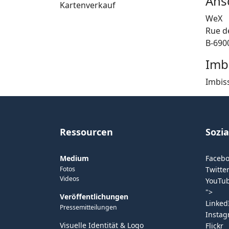
Ansc
Kartenverkauf
WeX
Rue d
B-690
Imb
Imbis
Ressourcen
Sozi
Medium
Faceb
Fotos
Twitter
Videos
YouTu
">
Veröffentlichungen
Linked
Pressemitteilungen
Insta
Visuelle Identität & Logo
Flickr