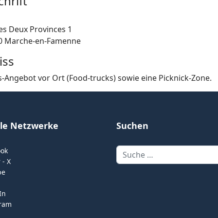
hrift
es Deux Provinces 1
0 Marche-en-Famenne
iss
s-Angebot vor Ort (Food-trucks) sowie eine Picknick-Zone.
ale Netzwerke
Suchen
Suchen
ook
 - X
be
In
gram