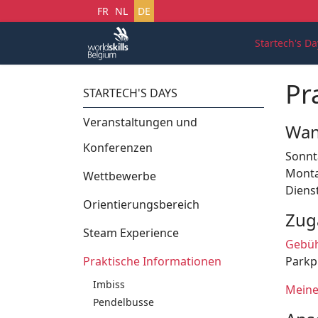
Sprache auswählen
FR
NL
DE
Startech's Da
Pr
STARTECH'S DAYS
Veranstaltungen und
Wan
Konferenzen
Sonnt
Monta
Wettbewerbe
Diens
Orientierungsbereich
Zug
Steam Experience
Gebüh
Praktische Informationen
Parkp
Imbiss
Meine
Pendelbusse