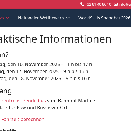
+32 81 40 86 10
info@wo
ys
Nationaler Wettbewerb
WorldSkills Shanghai 2026
aktische Informationen
n?
ag, den 16. November 2025 – 11 h bis 17 h
g, den 17. November 2025 – 9 h bis 16 h
tag, den 18. November 2025 – 9 h bis 16 h
ang
renfreier Pendelbus
vom Bahnhof Marloie
latz für Pkw und Busse vor Ort
 Fahrzeit berechnen