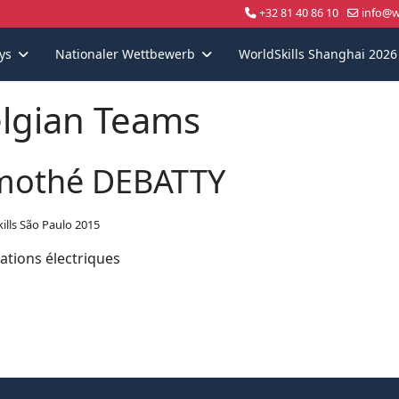
+32 81 40 86 10
info@wo
ys
Nationaler Wettbewerb
WorldSkills Shanghai 2026
lgian Teams
mothé DEBATTY
ills São Paulo 2015
lations électriques