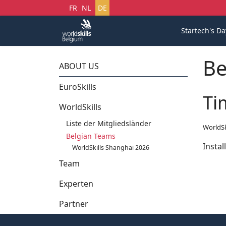
Sprache auswählen
FR
NL
DE
Startech's Da
Be
ABOUT US
EuroSkills
Ti
WorldSkills
Liste der Mitgliedsländer
WorldSk
Belgian Teams
Instal
WorldSkills Shanghai 2026
Team
Experten
Partner