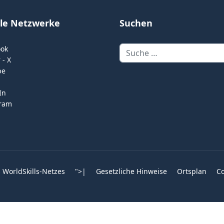
ale Netzwerke
Suchen
Suchen
ook
 - X
be
In
gram
 WorldSkills-Netzes
">
|
Gesetzliche Hinweise
Ortsplan
Co