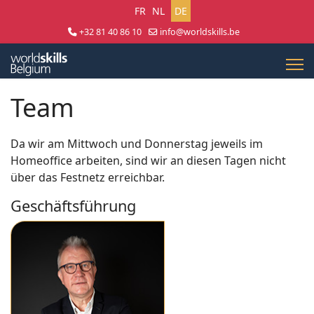
Sprache auswählen
FR
NL
DE
+32 81 40 86 10
info@worldskills.be
Lun - Jeu 8:30 - 17:00 | Ven 8:30 - 15:00
Team
Da wir am Mittwoch und Donnerstag jeweils im
Homeoffice arbeiten, sind wir an diesen Tagen nicht
über das Festnetz erreichbar.
Geschäftsführung