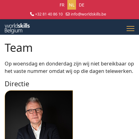
Selecteer uw taal
FR
NL
DE
+32 81 40 86 10
info@worldskills.be
Lun - Jeu 8:30 - 17:00 | Ven 8:30 - 15:00
Team
Op woensdag en donderdag zijn wij niet bereikbaar op
het vaste nummer omdat wij op die dagen telewerken.
Directie