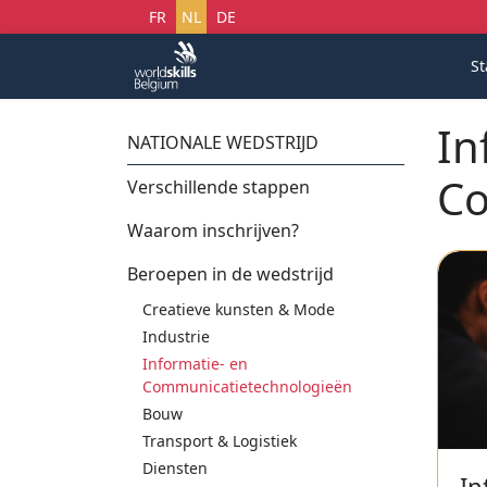
Selecteer uw taal
FR
NL
DE
St
In
NATIONALE WEDSTRIJD
Co
Verschillende stappen
Waarom inschrijven?
Beroepen in de wedstrijd
Creatieve kunsten & Mode
Industrie
Informatie- en
Communicatietechnologieën
Bouw
Transport & Logistiek
Diensten
In