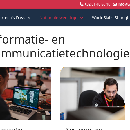
+32 81 40 86 10
info@wo
artech's Days
Nationale wedstrijd
WorldSkills Shangh
formatie- en
mmunicatietechnologi
fografie
Systeem- en