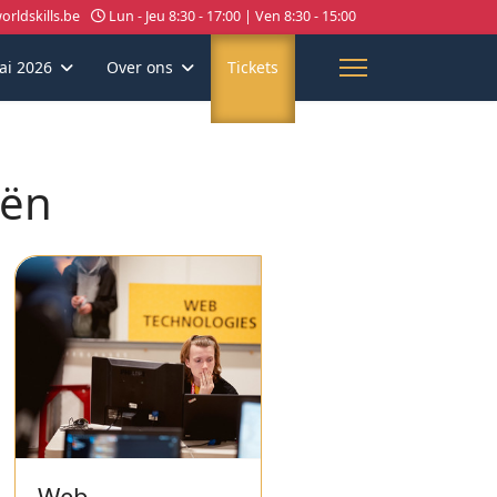
rldskills.be
Lun - Jeu 8:30 - 17:00 | Ven 8:30 - 15:00
ai 2026
Over ons
Tickets
eën
Web