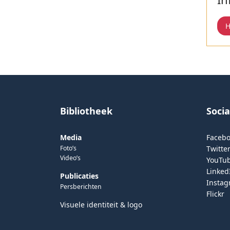
H
Bibliotheek
Soci
Media
Faceb
Foto’s
Twitter
Video’s
YouTu
Linked
Publicaties
Insta
Persberichten
Flickr
Visuele identiteit & logo