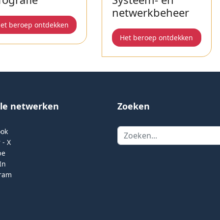
netwerkbeheer
et beroep ontdekken
Het beroep ontdekken
ale netwerken
Zoeken
Zoeken
ook
 - X
be
In
gram