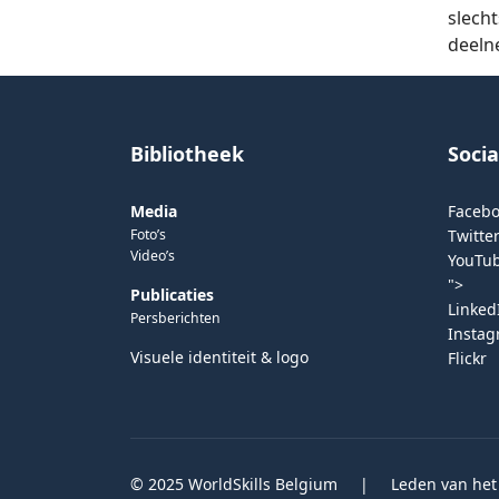
slecht
deeln
Bibliotheek
Soci
Media
Faceb
Foto’s
Twitter
Video’s
YouTu
">
Publicaties
Linked
Persberichten
Insta
Visuele identiteit & logo
Flickr
© 2025 WorldSkills Belgium
|
Leden van het