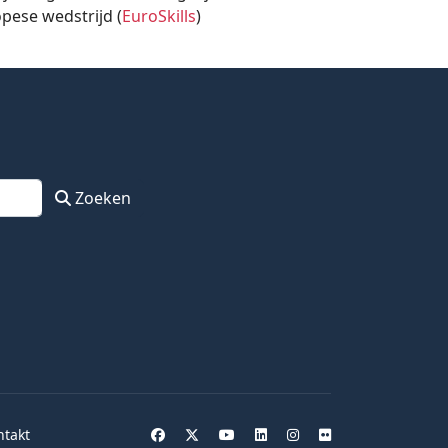
opese wedstrijd (
EuroSkills
)
Zoeken
ntakt