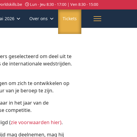
rldskills.be
Lun - Jeu 8:30 - 17:00 | Ven 8:30 - 15:00
ai 2026
Over ons
Tickets
ers geselecteerd om deel uit te
 de internationale wedstrijden.
gen om zich te ontwikkelen op
 van je beroep te zijn.
jaar in het jaar van de
se competitie.
igd (
zie voorwaarden hier)
.
rijd mag deelnemen, mag hij