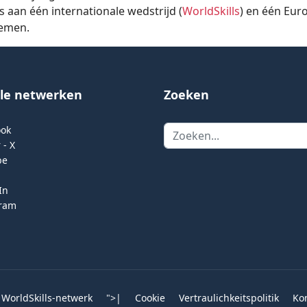
s aan één internationale wedstrijd (
WorldSkills
) en één Eur
emen.
ale netwerken
Zoeken
Zoeken
ook
 - X
be
In
gram
 WorldSkills-netwerk
">
|
Cookie
Vertraulichkeitspolitik
Ko