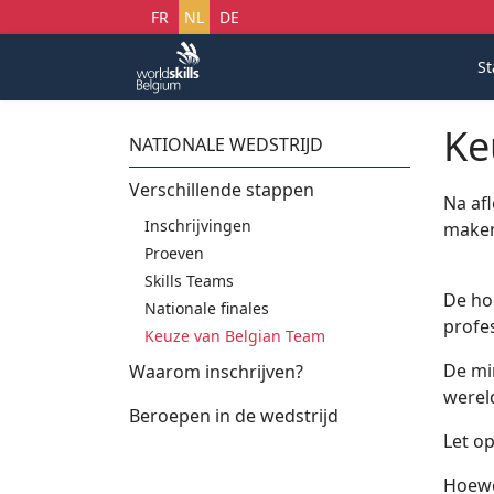
Selecteer uw taal
FR
NL
DE
St
Ke
NATIONALE WEDSTRIJD
Verschillende stappen
Na af
Inschrijvingen
maken
Proeven
Skills Teams
De ho
Nationale finales
profe
Keuze van Belgian Team
De mi
Waarom inschrijven?
wereld
Beroepen in de wedstrijd
Let op
Hoewe