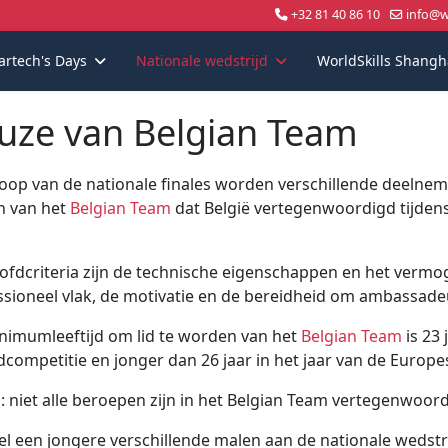
+32 81 40 86 10
info@wo
artech's Days
Nationale wedstrijd
WorldSkills Shangh
uze van Belgian Team
loop van de nationale finales worden verschillende deelnem
 van het
Belgian Team
dat België vertegenwoordigd tijdens
ofdcriteria zijn de technische eigenschappen en het vermo
ssioneel vlak, de motivatie en de bereidheid om ambassadeur
nimumleeftijd om lid te worden van het
Belgian Team
is 23 
competitie en jonger dan 26 jaar in het jaar van de Europe
: niet alle beroepen zijn in het Belgian Team vertegenwoord
l een jongere verschillende malen aan de nationale wedst