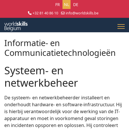
Selecteer uw taal
FR
NL
DE
+32 81 40 86 10
info@worldskills.be
Lun - Jeu 8:30 - 17:00 | Ven 8:30 - 15:00
Informatie- en
Communicatietechnologieën
Systeem- en
netwerkbeheer
De systeem- en netwerkbeheerder installeert en
onderhoudt hardware- en software-infrastructuur. Hij
is hierbij verantwoordelijk voor de werking van de IT-
apparatuur en moet in voorkomend geval storingen
en incidenten opsporen en oplossen. Hij controleert