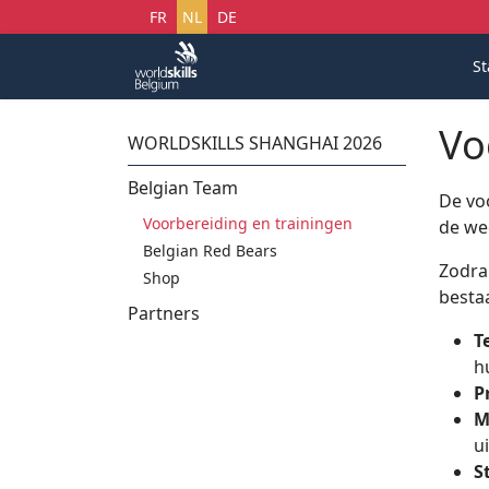
Selecteer uw taal
FR
NL
DE
St
Vo
WORLDSKILLS SHANGHAI 2026
Belgian Team
De vo
Voorbereiding en trainingen
de we
Belgian Red Bears
Zodra
Shop
besta
Partners
T
h
P
M
u
S