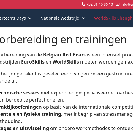
+32 81 40 86 10
info@wo
artech's Days
Nationale wedstrijd
WorldSkills Shangh
orbereiding en trainingen
orbereiding van de
Belgian Red Bears
is een intensief pro
dstrijden
EuroSkills
en
WorldSkills
moeten worden gemaxi
 het jonge talent is geselecteerd, volgen ze een gestruct
ande uit:
echnische sessies
met experts en gespecialiseerde coache
un beroep te perfectioneren.
raktijkoefeningen
op basis van de internationale competit
entale en fysieke training
, met inbegrip van stressmanag
ithouding.
tages en uitwisseling
om andere werkmethodes te ontdek