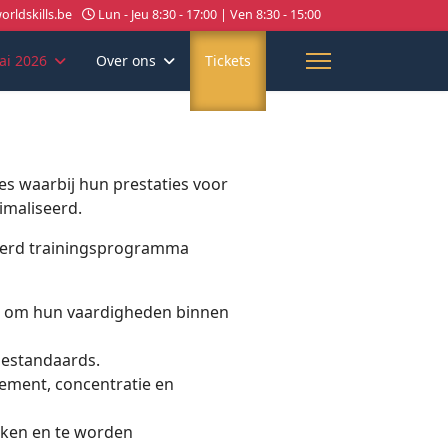
rldskills.be
Lun - Jeu 8:30 - 17:00 | Ven 8:30 - 15:00
ai 2026
Over ons
Tickets
ces waarbij hun prestaties voor
maliseerd.
ureerd trainingsprogramma
s om hun vaardigheden binnen
iestandaards.
ement, concentratie en
ken en te worden