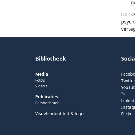
g
Dankz
psych
verte
Bibliotheek
Soci
Media
Faceb
Foto’s
Twitter
Video’s
YouTu
">
Publicaties
Linked
Persberichten
Insta
Visuele identiteit & logo
Flickr