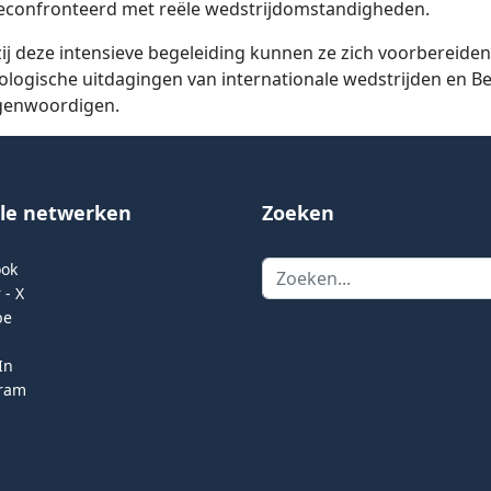
econfronteerd met reële wedstrijdomstandigheden.
ij deze intensieve begeleiding kunnen ze zich voorbereiden
ologische uitdagingen van internationale wedstrijden en Be
genwoordigen.
ale netwerken
Zoeken
Zoeken
ook
 - X
be
In
gram