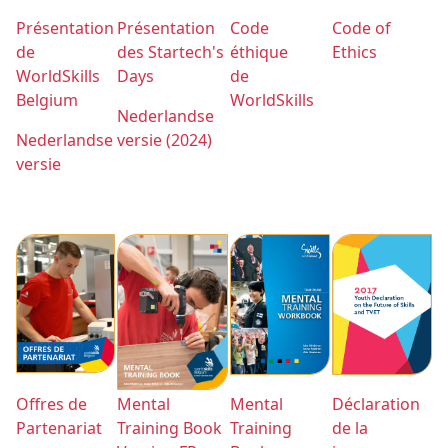
Présentation
Présentation
Code
Code of
de
des Startech's
éthique
Ethics
WorldSkills
Days
de
Belgium
WorldSkills
Nederlandse
Nederlandse
versie (2024)
versie
Offres de
Mental
Mental
Déclaration
Partenariat
Training Book
Training
de la