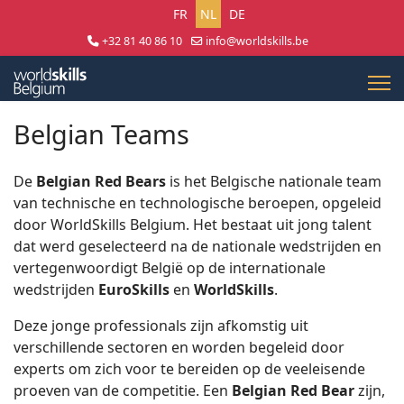
Selecteer uw taal
FR
NL
DE
+32 81 40 86 10
info@worldskills.be
Lun - Jeu 8:30 - 17:00 | Ven 8:30 - 15:00
Belgian Teams
De
Belgian Red Bears
is het Belgische nationale team
van technische en technologische beroepen, opgeleid
door WorldSkills Belgium. Het bestaat uit jong talent
dat werd geselecteerd na de nationale wedstrijden en
vertegenwoordigt België op de internationale
wedstrijden
EuroSkills
en
WorldSkills
.
Deze jonge professionals zijn afkomstig uit
verschillende sectoren en worden begeleid door
experts om zich voor te bereiden op de veeleisende
proeven van de competitie. Een
Belgian Red Bear
zijn,