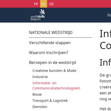
Selecteer uw taal
FR
NL
DE
St
In
NATIONALE WEDSTRIJD
Co
Verschillende stappen
Waarom inschrijven?
In
Beroepen in de wedstrijd
Creatieve kunsten & Mode
De gra
Industrie
fotom
Informatie- en
creër
Communicatietechnologieën
een af
Bouw
nog v
Transport & Logistiek
Diensten
Het d