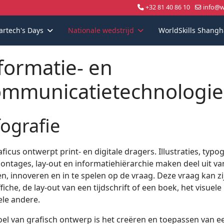
+32 81 40 86 10
info@wo
artech's Days
Nationale wedstrijd
WorldSkills Shangh
formatie- en
mmunicatietechnologi
fografie
ficus ontwerpt print- en digitale dragers. Illustraties, typ
ontages, lay-out en informatiehiërarchie maken deel uit va
en, innoveren en in te spelen op de vraag. Deze vraag kan z
fiche, de lay-out van een tijdschrift of een boek, het visue
ele andere.
oel van grafisch ontwerp is het creëren en toepassen van ee