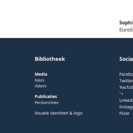
Soph
EuroS
Bibliotheek
Soci
Media
Faceb
Foto’s
Twitter
Video’s
YouTu
">
Publicaties
Linked
Persberichten
Insta
Visuele identiteit & logo
Flickr