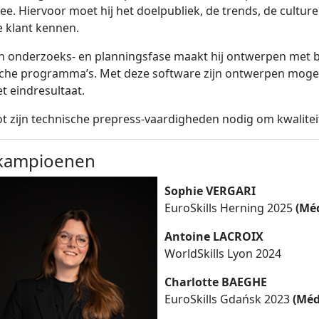
ee. Hiervoor moet hij het doelpubliek, de trends, de cultur
e klant kennen.
n onderzoeks- en planningsfase maakt hij ontwerpen met b
sche programma’s. Met deze software zijn ontwerpen mogel
et eindresultaat.
lot zijn technische prepress-vaardigheden nodig om kwalite
kampioenen
Sophie VERGARI
EuroSkills Herning 2025
(Méd
Antoine LACROIX
WorldSkills Lyon 2024
Charlotte BAEGHE
EuroSkills Gdańsk 2023
(Méda