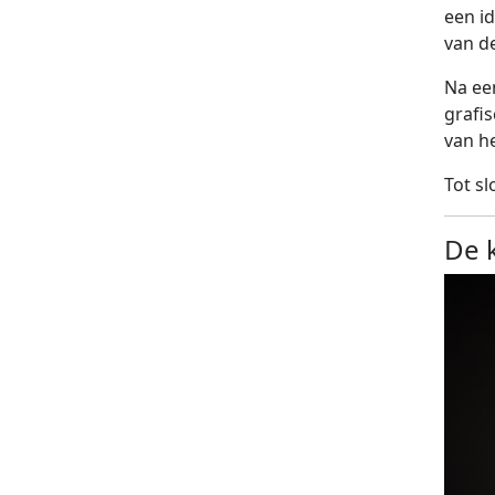
een id
van d
Na ee
grafi
van h
Tot s
De 