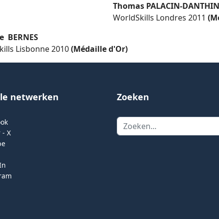
Thomas PALACIN-DANTHI
WorldSkills Londres 2011
(M
ie BERNES
kills Lisbonne 2010
(Médaille d'Or)
ale netwerken
Zoeken
Zoeken
ook
 - X
be
In
gram