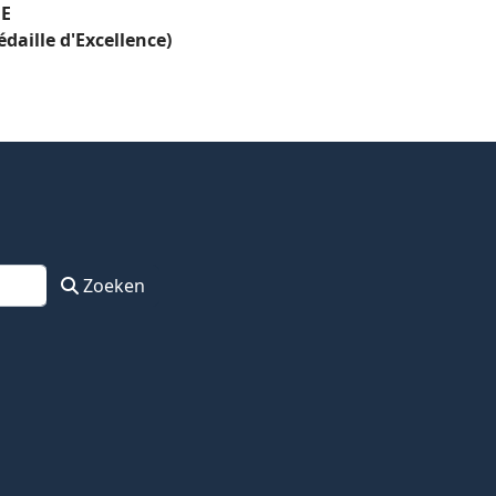
NE
édaille d'Excellence)
Zoeken