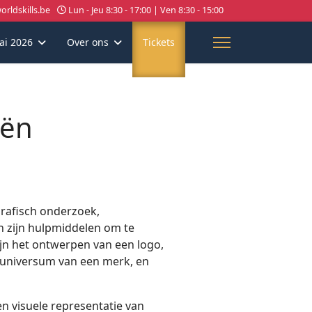
rldskills.be
Lun - Jeu 8:30 - 17:00 | Ven 8:30 - 15:00
ai 2026
Over ons
Tickets
eën
ografisch onderzoek,
n zijn hulpmiddelen om te
ijn het ontwerpen van een logo,
le universum van een merk, en
n visuele representatie van