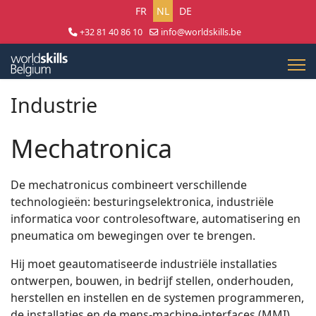
Selecteer uw taal
FR
NL
DE
+32 81 40 86 10
info@worldskills.be
Lun - Jeu 8:30 - 17:00 | Ven 8:30 - 15:00
Industrie
Mechatronica
De mechatronicus combineert verschillende
technologieën: besturingselektronica, industriële
informatica voor controlesoftware, automatisering en
pneumatica om bewegingen over te brengen.
Hij moet geautomatiseerde industriële installaties
ontwerpen, bouwen, in bedrijf stellen, onderhouden,
herstellen en instellen en de systemen programmeren,
de installaties en de mens-machine-interfaces (MMI)