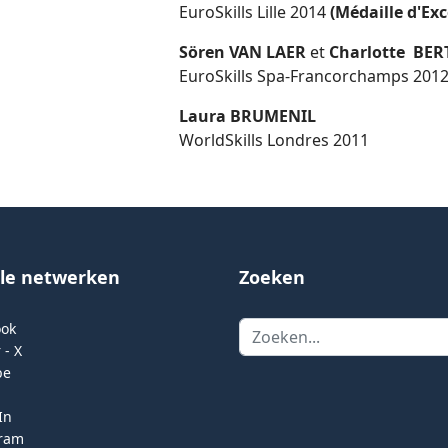
EuroSkills Lille 2014
(Médaille d'Exc
Sören VAN LAER
et
Charlotte BE
EuroSkills Spa-Francorchamps 201
Laura BRUMENIL
WorldSkills Londres 2011
ale netwerken
Zoeken
Zoeken
ook
 - X
be
In
gram