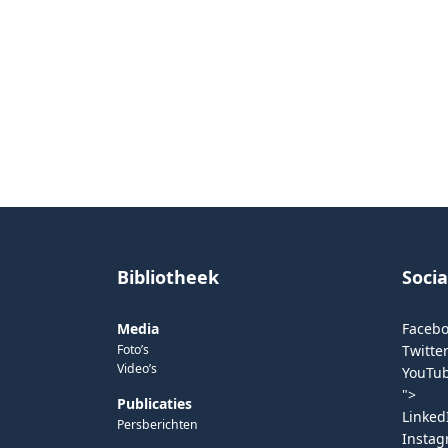
Bibliotheek
Soci
Media
Faceb
Foto’s
Twitter
Video’s
YouTu
">
Publicaties
Linked
Persberichten
Insta