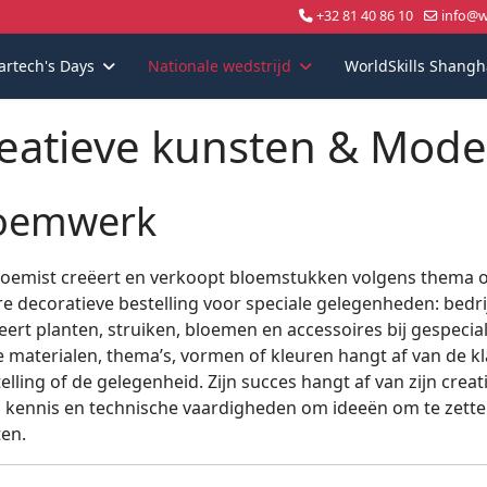
+32 81 40 86 10
info@wo
artech's Days
Nationale wedstrijd
WorldSkills Shangh
eatieve kunsten & Mode
oemwerk
loemist creëert en verkoopt bloemstukken volgens thema o
e decoratieve bestelling voor speciale gelegenheden: bedrijf
eert planten, struiken, bloemen en accessoires bij gespecia
 materialen, thema’s, vormen of kleuren hangt af van de kla
elling of de gelegenheid. Zijn succes hangt af van zijn creati
jn kennis en technische vaardigheden om ideeën om te zett
ten.