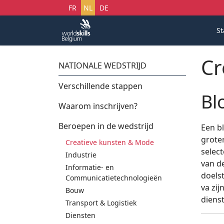
Selecteer uw taal
FR
NL
DE
St
Cr
NATIONALE WEDSTRIJD
Verschillende stappen
Bl
Waarom inschrijven?
Beroepen in de wedstrijd
Een b
groter
Creatieve kunsten & Mode
select
Industrie
van de
Informatie- en
doelst
Communicatietechnologieën
va zi
Bouw
diens
Transport & Logistiek
Diensten