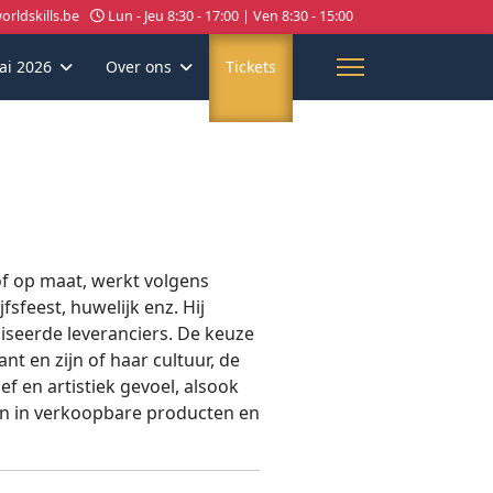
rldskills.be
Lun - Jeu 8:30 - 17:00 | Ven 8:30 - 15:00
ai 2026
Over ons
Tickets
f op maat, werkt volgens
sfeest, huwelijk enz. Hij
liseerde leveranciers. De keuze
nt en zijn of haar cultuur, de
ef en artistiek gevoel, alsook
en in verkoopbare producten en