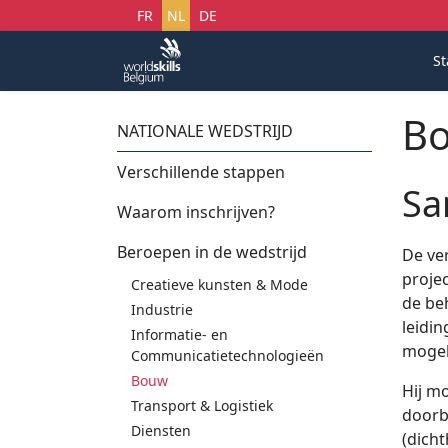
Selecteer uw taal
FR
NL
DE
St
B
NATIONALE WEDSTRIJD
Verschillende stappen
Sa
Waarom inschrijven?
Beroepen in de wedstrijd
De ve
projec
Creatieve kunsten & Mode
de beh
Industrie
leidin
Informatie- en
mogeli
Communicatietechnologieën
Bouw
Hij m
Transport & Logistiek
doorb
Diensten
(dicht