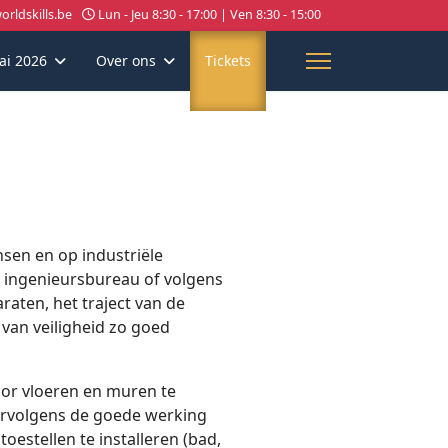
rldskills.be
Lun - Jeu 8:30 - 17:00 | Ven 8:30 - 15:00
ai 2026
Over ons
Tickets
nsen en op industriële
et ingenieursbureau of volgens
raten, het traject van de
 van veiligheid zo goed
oor vloeren en muren te
ervolgens de goede werking
toestellen te installeren (bad,