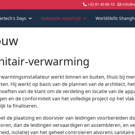
+32 81 40 86 10
info@wo
artech's Days
Nationale wedstrijd
WorldSkills Shangh
ouw
nitair-verwarming
rwarmingsinstallateur werkt binnen en buiten, thuis bij me
ten. Hij werkt op basis van de plannen van de architect, h
oeften van de klant om de verdeling en locatie van de appa
gen en de conformiteit van het volledige project op het vlak
jk te finaliseren.
oet de plaatsing en doorvoer van leidingen voorbereiden d
oren, dan de leidingen vervaardigen en assembleren, en v
heid, isolatie) van het geheel controleren alvorens sanitaire 