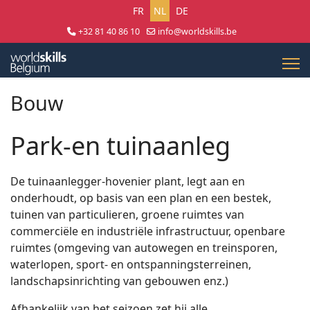
Selecteer uw taal
FR
NL
DE
+32 81 40 86 10
info@worldskills.be
Lun - Jeu 8:30 - 17:00 | Ven 8:30 - 15:00
Bouw
Park-en tuinaanleg
De tuinaanlegger-hovenier plant, legt aan en
onderhoudt, op basis van een plan en een bestek,
tuinen van particulieren, groene ruimtes van
commerciële en industriële infrastructuur, openbare
ruimtes (omgeving van autowegen en treinsporen,
waterlopen, sport- en ontspanningsterreinen,
landschapsinrichting van gebouwen enz.)
Afhankelijk van het seizoen zet hij alle