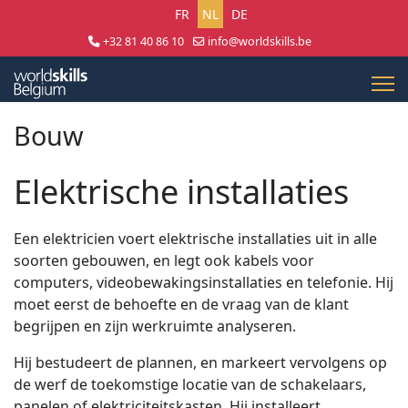
Selecteer uw taal
FR
NL
DE
+32 81 40 86 10
info@worldskills.be
Lun - Jeu 8:30 - 17:00 | Ven 8:30 - 15:00
Bouw
Elektrische installaties
Een elektricien voert elektrische installaties uit in alle
soorten gebouwen, en legt ook kabels voor
computers, videobewakingsinstallaties en telefonie. Hij
moet eerst de behoefte en de vraag van de klant
begrijpen en zijn werkruimte analyseren.
Hij bestudeert de plannen, en markeert vervolgens op
de werf de toekomstige locatie van de schakelaars,
panelen of elektriciteitskasten. Hij installeert