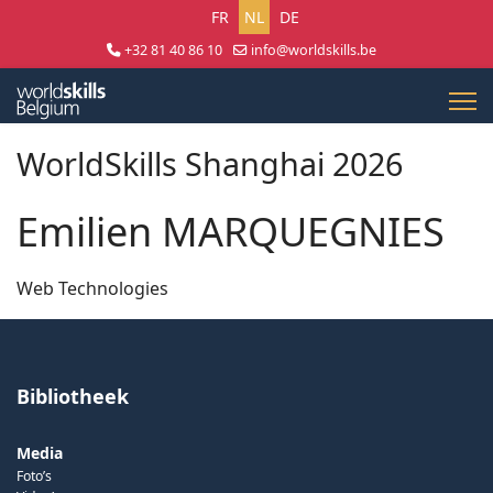
Selecteer uw taal
FR
NL
DE
+32 81 40 86 10
info@worldskills.be
Lun - Jeu 8:30 - 17:00 | Ven 8:30 - 15:00
WorldSkills Shanghai 2026
Emilien MARQUEGNIES
Web Technologies
Bibliotheek
Media
Foto’s