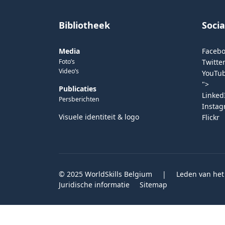
Bibliotheek
Soci
Media
Faceb
Foto’s
Twitter
Video’s
YouTu
">
Publicaties
Linked
Persberichten
Insta
Visuele identiteit & logo
Flickr
© 2025 WorldSkills Belgium
|
Leden van het
Juridische informatie
Sitemap