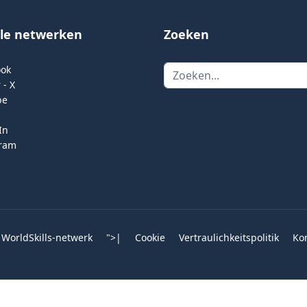
ale netwerken
Zoeken
Zoeken
ook
 - X
be
In
gram
 WorldSkills-netwerk
">
|
Cookie
Vertraulichkeitspolitik
Ko