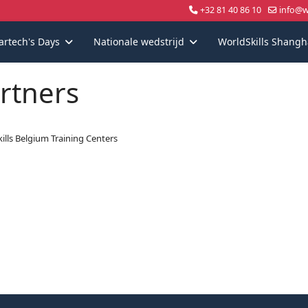
+32 81 40 86 10
info@wo
artech's Days
Nationale wedstrijd
WorldSkills Shangh
rtners
ills Belgium Training Centers