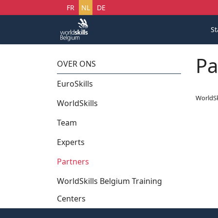
Selecteer uw taal
FR
NL
DE
St
Pa
OVER ONS
EuroSkills
WorldSk
WorldSkills
Team
Experts
Partners
WorldSkills Belgium Training
Centers