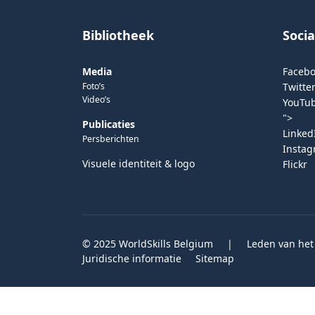
Bibliotheek
Soci
Media
Faceb
Foto’s
Twitter
Video’s
YouTu
">
Publicaties
Linked
Persberichten
Insta
Visuele identiteit & logo
Flickr
© 2025 WorldSkills Belgium
|
Leden van het
Juridische informatie
Sitemap