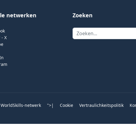
ale netwerken
Zoeken
Zoeken
ook
 - X
be
In
gram
 WorldSkills-netwerk
">
|
Cookie
Vertraulichkeitspolitik
Ko