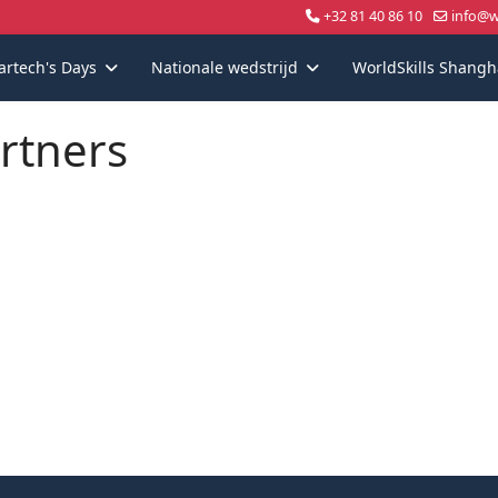
+32 81 40 86 10
info@wo
artech's Days
Nationale wedstrijd
WorldSkills Shangh
rtners