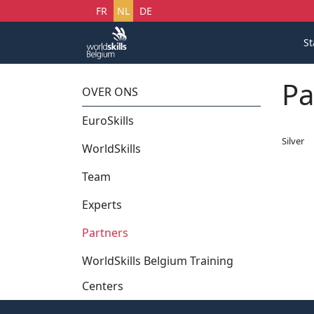
Selecteer uw taal
FR
NL
DE
St
Pa
OVER ONS
EuroSkills
Silver
WorldSkills
Team
Experts
Partners
WorldSkills Belgium Training
Centers