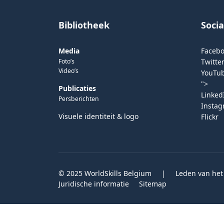
Bibliotheek
Soci
Media
Faceb
Foto’s
Twitter
Video’s
YouTu
">
Publicaties
Linked
Persberichten
Insta
Visuele identiteit & logo
Flickr
© 2025 WorldSkills Belgium
|
Leden van het
Juridische informatie
Sitemap