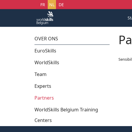
Selecteer uw taal
FR
NL
DE
St
Pa
OVER ONS
EuroSkills
Sensibi
WorldSkills
Team
Experts
Partners
WorldSkills Belgium Training
Centers