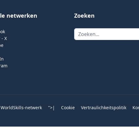
ale netwerken
Zoeken
Zoeken
ook
 - X
be
In
gram
 WorldSkills-netwerk
">
|
Cookie
Vertraulichkeitspolitik
Ko