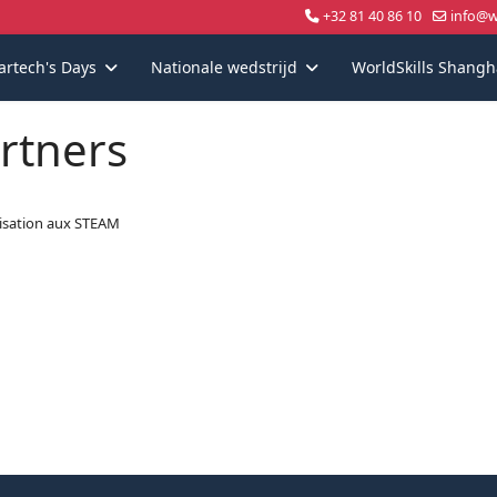
+32 81 40 86 10
info@wo
artech's Days
Nationale wedstrijd
WorldSkills Shangh
rtners
lisation aux STEAM