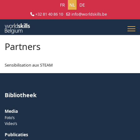
Selecteer uw taal
FR
NL
DE
+32 81 40 86 10
info@worldskills.be
Lun - Jeu 8:30 - 17:00 | Ven 8:30 - 15:00
Partners
Sensibilisation aux STEAM
Bibliotheek
Media
Foto’s
Video’s
Publicaties