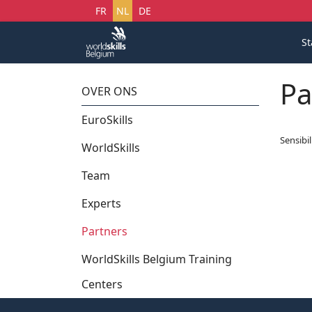
Selecteer uw taal
FR
NL
DE
St
Pa
OVER ONS
EuroSkills
Sensibi
WorldSkills
Team
Experts
Partners
WorldSkills Belgium Training
Centers