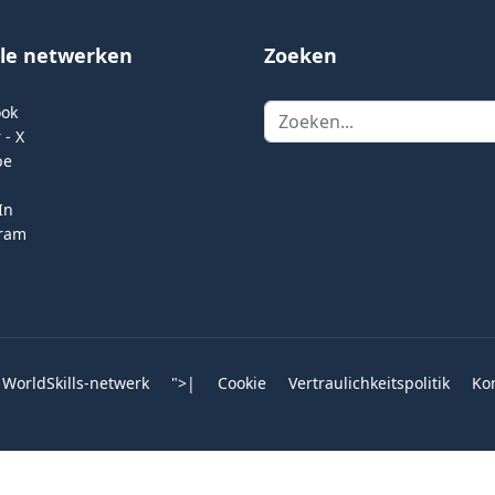
ale netwerken
Zoeken
Zoeken
ook
 - X
be
In
gram
 WorldSkills-netwerk
">
|
Cookie
Vertraulichkeitspolitik
Ko