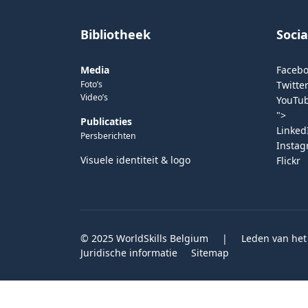
Bibliotheek
Soci
Media
Faceb
Foto’s
Twitter
Video’s
YouTu
">
Publicaties
Linked
Persberichten
Insta
Visuele identiteit & logo
Flickr
© 2025 WorldSkills Belgium
|
Leden van het
Juridische informatie
Sitemap