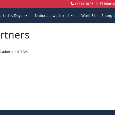
+32 81 40 86 10
info@wo
artech's Days
Nationale wedstrijd
WorldSkills Shangh
rtners
lisation aux STEAM