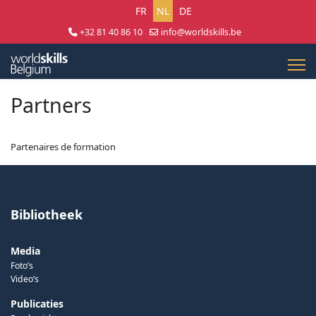
Selecteer uw taal
FR
NL
DE
+32 81 40 86 10
info@worldskills.be
Lun - Jeu 8:30 - 17:00 | Ven 8:30 - 15:00
Partners
Partenaires de formation
Bibliotheek
Media
Foto’s
Video’s
Publicaties