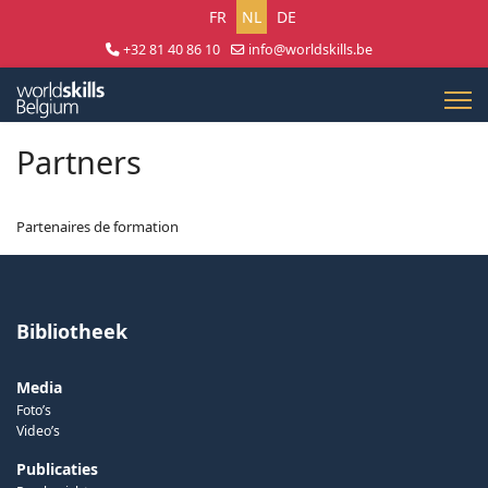
Selecteer uw taal
FR
NL
DE
+32 81 40 86 10
info@worldskills.be
Lun - Jeu 8:30 - 17:00 | Ven 8:30 - 15:00
Partners
Partenaires de formation
Bibliotheek
Media
Foto’s
Video’s
Publicaties