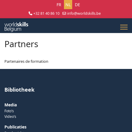
Selecteer uw taal
FR
NL
DE
+32 81 40 86 10
info@worldskills.be
Lun - Jeu 8:30 - 17:00 | Ven 8:30 - 15:00
Partners
Partenaires de formation
Bibliotheek
Media
Foto’s
Video’s
Publicaties