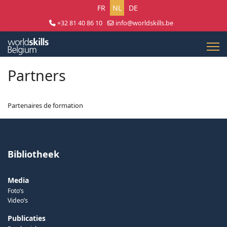
Selecteer uw taal
FR
NL
DE
+32 81 40 86 10
info@worldskills.be
Lun - Jeu 8:30 - 17:00 | Ven 8:30 - 15:00
Partners
Partenaires de formation
Bibliotheek
Media
Foto’s
Video’s
Publicaties