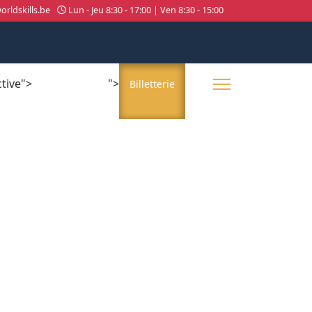
rldskills.be
Lun - Jeu 8:30 - 17:00 | Ven 8:30 - 15:00
ctive">
">
About us
Billetterie