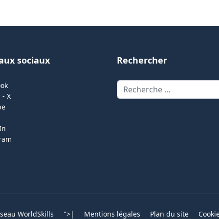
aux sociaux
Rechercher
Rechercher
ook
 - X
be
In
gram
eau WorldSkills
">
|
Mentions légales
Plan du site
Cooki