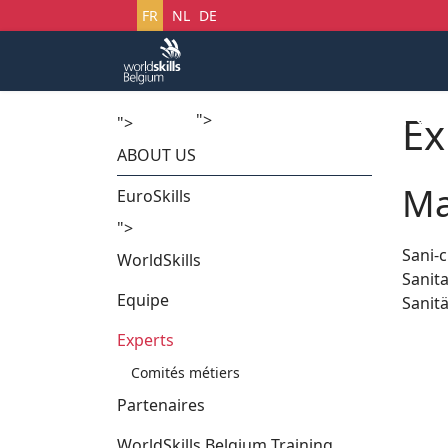
Sélectionnez votre langue
FR
NL
DE
Ex
">
Accueil
Startech's Days
">
ABOUT US
Ma
EuroSkills
">
Sani-
WorldSkills
Sanit
Equipe
Sanit
Experts
Comités métiers
Partenaires
WorldSkills Belgium Training