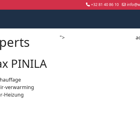
+32 81 40 86 10
info@wo
perts
">
a
Compétition nationale
WorldSkills Shanghai 2026
x PINILA
chauffage
air-verwarming
är-Heizung