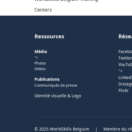
Centers
Ressources
Rése
Média
Faceb
">
Twitter
Photos
YouTu
Vidéos
">
Linked
Publications
Insta
Communiqués de presse
Flickr
Identité visuelle & Logo
© 2025 WorldSkills Belgium
|
Membre du rés