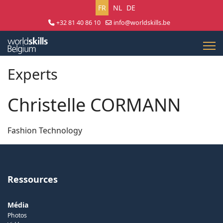
Sélectionnez votre langue
FR
NL
DE
+32 81 40 86 10
info@worldskills.be
Lun - Jeu 8:30 - 17:00 | Ven 8:30 - 15:00
Experts
Christelle CORMANN
Fashion Technology
Ressources
Média
Photos